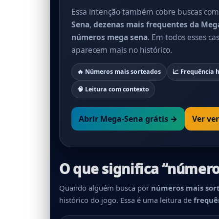
Essa intenção também cobre buscas co
Sena
,
dezenas mais frequentes da Meg
números mega sena
. Em todos esses ca
aparecem mais no histórico.
🔥 Números mais sorteados
📈 Frequência h
🧠 Leitura com contexto
Abrir Mega-Sena grátis →
Ver ve
O que significa “númer
Quando alguém busca por
números mais sor
histórico do jogo. Essa é uma leitura de
frequên