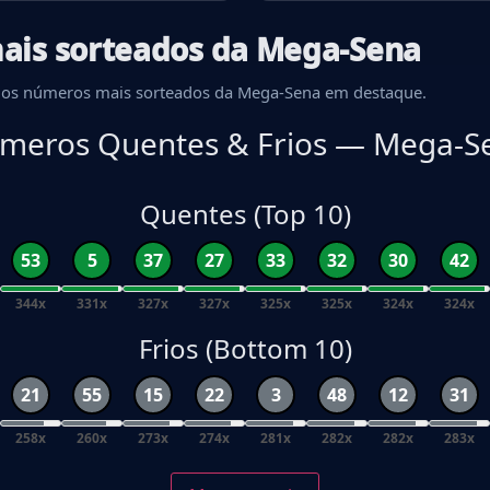
ais sorteados da Mega-Sena
om os números mais sorteados da Mega-Sena em destaque.
meros Quentes & Frios — Mega-S
Quentes (Top 10)
53
5
37
27
33
32
30
42
344x
331x
327x
327x
325x
325x
324x
324x
Frios (Bottom 10)
21
55
15
22
3
48
12
31
258x
260x
273x
274x
281x
282x
282x
283x