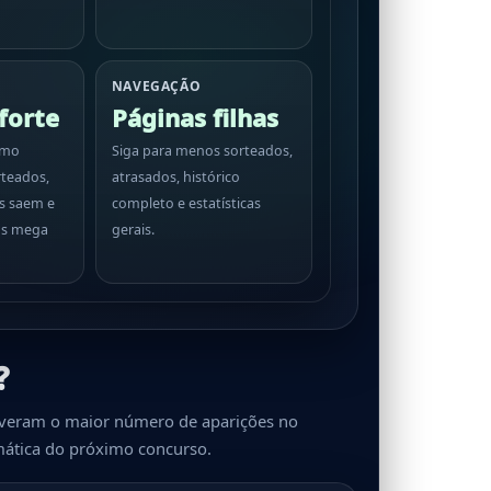
NAVEGAÇÃO
forte
Páginas filhas
omo
Siga para menos sorteados,
teados,
atrasados, histórico
s saem e
completo e estatísticas
os mega
gerais.
?
iveram o maior número de aparições no
mática do próximo concurso.