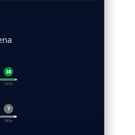
ena
38
323x
7
285x