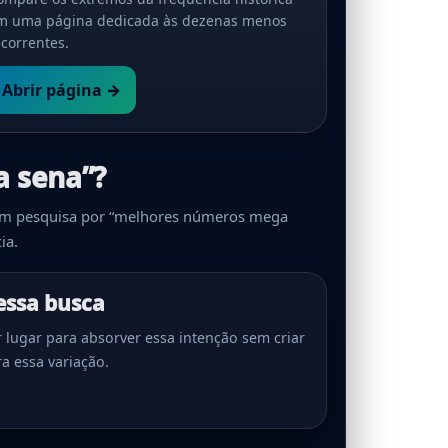
m uma página dedicada às dezenas menos
ecorrentes.
Abrir página →
a sena”?
uem pesquisa por “melhores números mega
ia.
essa busca
r lugar para absorver essa intenção sem criar
a essa variação.