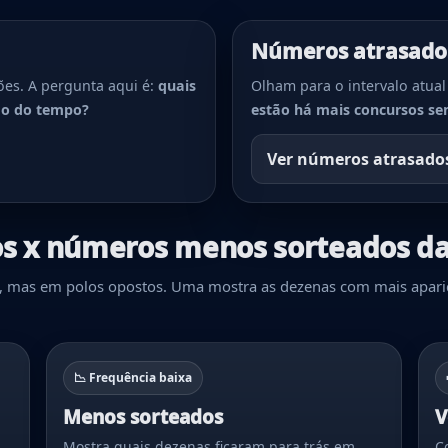
Números atrasado
ões. A pergunta aqui é:
quais
Olham para o intervalo atual
go do tempo?
estão há mais concursos se
Ver números atrasado
s x números menos sorteados d
ca, mas em polos opostos. Uma mostra as dezenas com mais apar
📉 Frequência baixa
Menos sorteados
V
Mostra quais dezenas ficaram para trás em
C