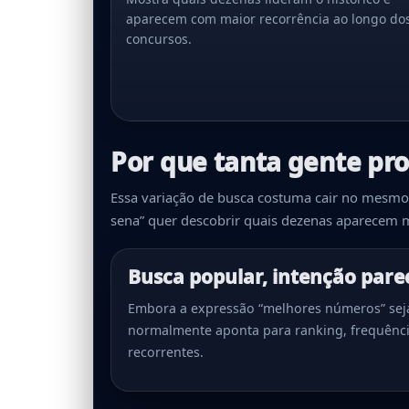
aparecem com maior recorrência ao longo do
concursos.
Por que tanta gente pr
Essa variação de busca costuma cair no mesm
sena” quer descobrir quais dezenas aparecem ma
Busca popular, intenção pare
Embora a expressão “melhores números” seja
normalmente aponta para ranking, frequênci
recorrentes.