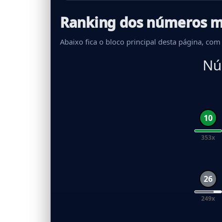
Ranking dos números m
Abaixo fica o bloco principal desta página, c
Nú
10
353x
26
249x