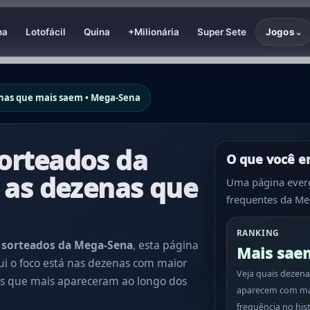
na
Lotofácil
Quina
+Milionária
Super Sete
Jogos
⌄
enas que mais saem • Mega-Sena
orteados da
O que você e
 as dezenas que
Uma página everg
frequentes da Me
RANKING
 sorteados da Mega-Sena
, esta página
Mais sae
qui o foco está nas dezenas com maior
Veja quais dezena
ros que mais apareceram ao longo dos
aparecem com ma
frequência no his