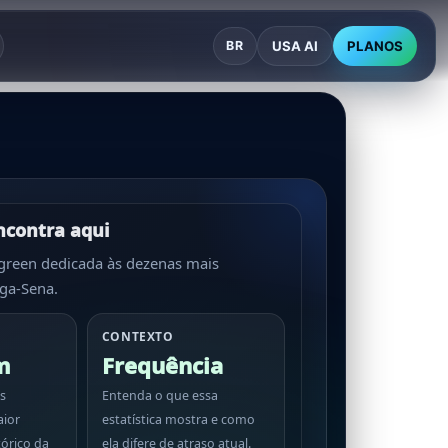
USA AI
PLANOS
BR
ncontra aqui
reen dedicada às dezenas mais
ga-Sena.
CONTEXTO
m
Frequência
s
Entenda o que essa
ior
estatística mostra e como
tórico da
ela difere de atraso atual.