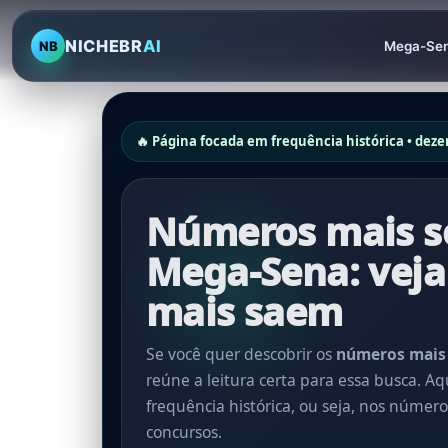
NICHEBR
AI
NB
Mega-Se
🔥 Página focada em frequência histórica • dez
Números mais s
Mega-Sena: veja
mais saem
Se você quer descobrir os
números mais
reúne a leitura certa para essa busca. A
frequência histórica, ou seja, nos núme
concursos.