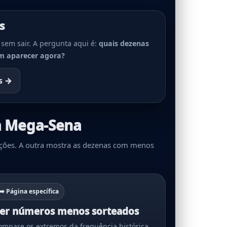
s
 sem sair. A pergunta aqui é:
quais dezenas
m aparecer agora?
s →
a Mega-Sena
ições. A outra mostra as dezenas com menos
➡️ Página específica
er números menos sorteados
ompare os extremos da frequência histórica