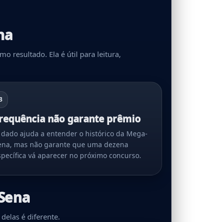
na
resultado. Ela é útil para leitura,
3
requência não garante prêmio
 dado ajuda a entender o histórico da Mega-
ena, mas não garante que uma dezena
specífica vá aparecer no próximo concurso.
Sena
delas é diferente.