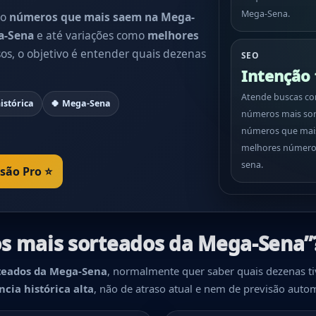
Mega-Sena.
mo
números que mais saem na Mega-
a-Sena
e até variações como
melhores
sos, o objetivo é entender quais dezenas
SEO
Intenção 
Atende buscas c
istórica
🍀 Mega-Sena
números mais sor
números que mai
melhores númer
sena.
rsão Pro ⭐
os mais sorteados da Mega-Sena”
teados da Mega-Sena
, normalmente quer saber quais dezenas t
cia histórica alta
, não de atraso atual e nem de previsão auto