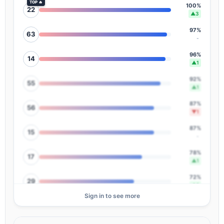
TOP 🔥
100%
22
▲3
97%
63
-
96%
14
▲1
92%
55
▲1
87%
56
▼1
87%
15
-
78%
17
▲1
72%
29
▲1
Sign in to see more
71%
38
▲3