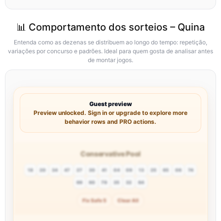
📊 Comportamento dos sorteios – Quina
Entenda como as dezenas se distribuem ao longo do tempo: repetição,
variações por concurso e padrões. Ideal para quem gosta de analisar antes
de montar jogos.
Guest preview
Preview unlocked. Sign in or upgrade to explore more
behavior rows and PRO actions.
Conservative Pool
18
20
34
47
27
30
41
04
09
13
25
65
06
74
69
60
79
35
32
64
Fix Safe 5
Clear All