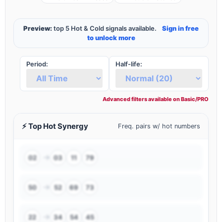
Preview:
top 5 Hot & Cold signals available.
Sign in free
to unlock more
Period:
Half-life:
⚡ Top Hot Synergy
Freq. pairs w/ hot numbers
→
02
03
11
79
→
50
52
69
73
→
22
34
54
45