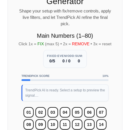
Generator
Shape your setup with fix/remove controls, apply
live filters, and let TrendPick AI refine the final
pick.
Main Numbers (1–80)
Click 1x =
FIX
(max 5) • 2x =
REMOVE
• 3x = reset
FIXED:
EVEN/ODD:
SUM:
0/5
0 / 0
0
TRENDPICK SCORE
10%
TrendPick AI is ready. Select a setup to preview the
signal....
01
02
03
04
05
06
07
08
09
10
11
12
13
14