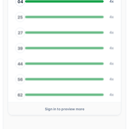
04
4x
25
4x
27
4x
39
4x
44
4x
56
4x
62
4x
Sign in to preview more
67
4x
01
3x