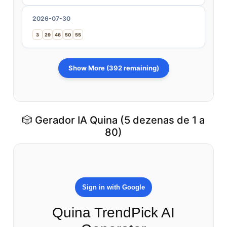
2026-07-30
3
29
46
50
55
Show More (392 remaining)
🎲 Gerador IA Quina (5 dezenas de 1 a
80)
Sign in with Google
Quina TrendPick AI