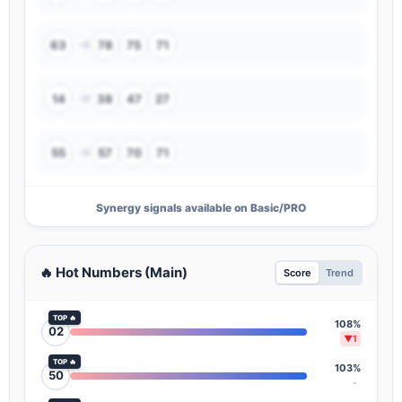
→
63
78
75
71
→
14
38
47
27
→
55
57
70
71
Synergy signals available on Basic/PRO
🔥 Hot Numbers (Main)
Score
Trend
TOP 🔥
108%
02
▼1
TOP 🔥
103%
50
-