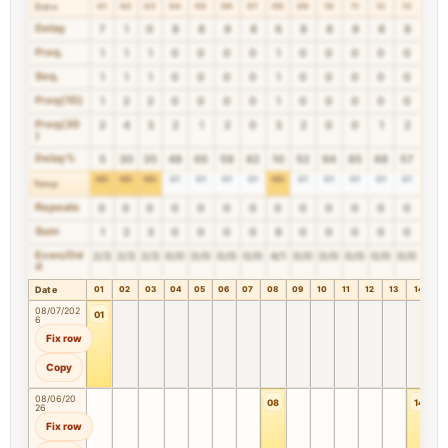
Date
01
02
03
04
05
06
07
08
09
10
11
12
13
14
Delay
7
1
0
8
8
8
8
6
8
8
8
8
8
2
Freq.
1
1
1
0
0
0
0
1
0
0
0
0
0
2
Seq.
1
1
1
0
0
0
0
1
0
0
0
0
0
1
Freq(10)
1
2
2
0
0
0
0
1
0
0
0
0
0
2
Freq(30
2
4
3
2
1
2
0
3
2
0
0
1
2
4
)
Delay%
5
30
35
48
65
58
82
10
52
94
85
68
57
10
M3
M3
M3
C1
C1
C1
C1
M3
C1
C1
C1
C1
C1
W2
Temp
Repeats
0
0
0
0
0
0
0
0
0
0
0
0
0
0
Sum
1
2
3
0
0
0
0
8
0
0
0
0
0
28
Even/Od
2/3
2/3
2/3
0/0
0/0
0/0
0/0
4/1
0/0
0/0
0/0
0/0
0/0
4/1
d
Date
01
02
03
04
05
06
07
08
09
10
11
12
13
14
1
08/07/202
01
6
Fix row
Copy
08/06/20
08
14
26
Fix row