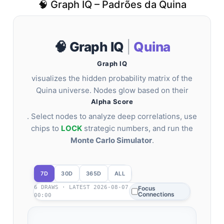
🧠 Graph IQ – Padrões da Quina
🧠 Graph IQ
|
Quina
Graph IQ
visualizes the hidden probability matrix of the
Quina universe. Nodes glow based on their
Alpha Score
. Select nodes to analyze deep correlations, use
chips to
LOCK
strategic numbers, and run the
Monte Carlo Simulator
.
7D
30D
365D
ALL
6 DRAWS · LATEST 2026-08-07
Focus
Connections
00:00