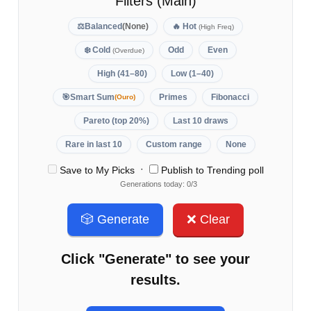
Filters (Main)
⚖️
Balanced
(None)
🔥
Hot
(High Freq)
❄️
Cold
Odd
Even
(Overdue)
High (41–80)
Low (1–40)
🎯
Smart Sum
Primes
Fibonacci
(Ouro)
Pareto (top 20%)
Last 10 draws
Rare in last 10
Custom range
None
·
Save to My Picks
Publish to Trending poll
Generations today: 0/3
🎲 Generate
❌ Clear
Click "Generate" to see your
results.