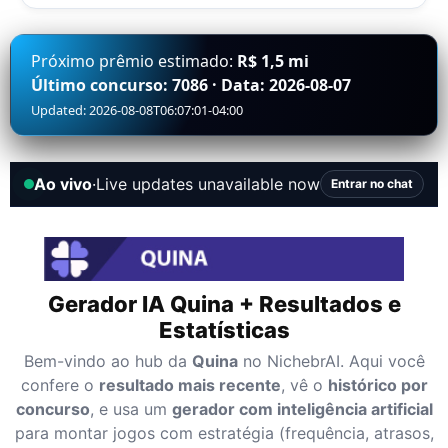
Próximo prêmio estimado:
R$ 1,5 mi
Último concurso: 7086 · Data: 2026-08-07
Updated: 2026-08-08T06:07:01-04:00
Ao vivo
·
Live updates unavailable now
Entrar no chat
Gerador IA Quina + Resultados e
Estatísticas
Bem-vindo ao hub da
Quina
no NichebrAI. Aqui você
confere o
resultado mais recente
, vê o
histórico por
concurso
, e usa um
gerador com inteligência artificial
para montar jogos com estratégia (frequência, atrasos,