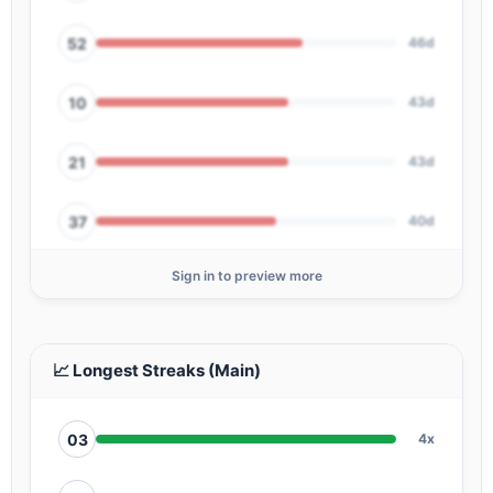
52
46d
10
43d
21
43d
37
40d
Sign in to preview more
44
37d
67
37d
📈 Longest Streaks (Main)
03
4x