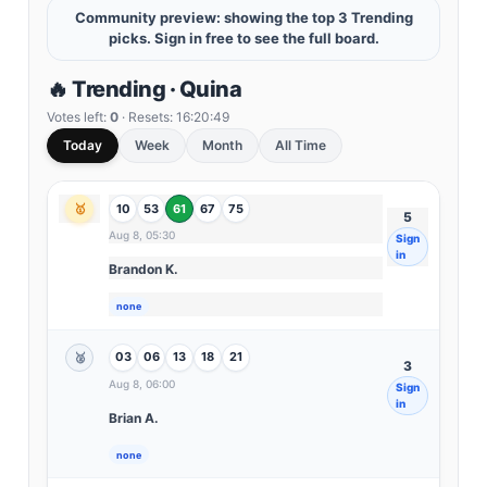
Community preview: showing the top 3 Trending
picks. Sign in free to see the full board.
🔥 Trending · Quina
Votes left:
0
· Resets:
16:20:47
Today
Week
Month
All Time
10
53
61
67
75
🥇
5
Aug 8, 05:30
Sign
in
Brandon K.
none
03
06
13
18
21
🥈
3
Aug 8, 06:00
Sign
in
Brian A.
none