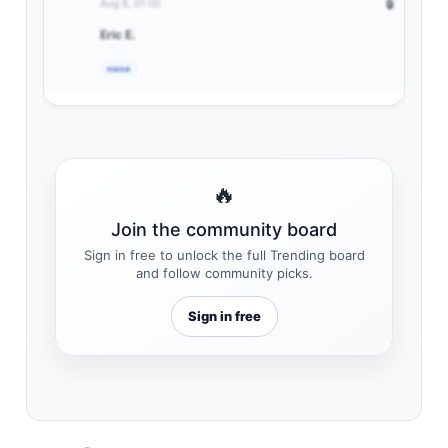
Aug 8, 01:00
🔒
Eric E.
none
🔥
Join the community board
Sign in free to unlock the full Trending board
and follow community picks.
Sign in free