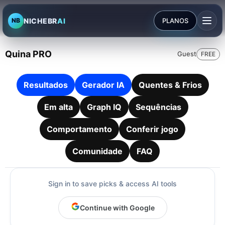
NICHEBR
AI
PLANOS
NB
Quina PRO
Guest
FREE
Resultados
Gerador IA
Quentes & Frios
Em alta
Graph IQ
Sequências
Comportamento
Conferir jogo
Comunidade
FAQ
Sign in to save picks & access AI tools
Continue with Google