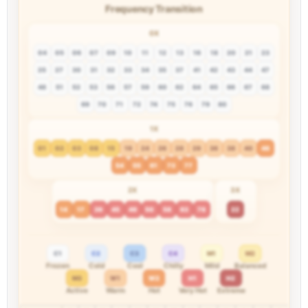
Frequency Transition
0X
04
05
06
07
09
10
11
12
13
16
18
20
21
23
25
27
30
31
32
33
34
35
37
41
42
43
44
47
48
51
52
53
56
57
59
60
62
64
65
66
67
68
69
70
71
72
74
75
76
79
80
1X
01
02
03
08
15
19
24
26
28
29
36
38
40
46
54
55
61
73
77
2X
3X
14
17
39
45
49
50
58
63
78
22
C1
C2
C3
C4
M1
M2
Frozen
Cold
Cool
Chilly
Mild
Balanced
M3
W1
W2
H1
H2
Active
Warm
Hot
Very Hot
Extreme