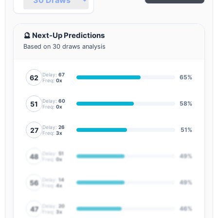
23%
68
▼2
23%
64
🔮 Next-Up Predictions
-
Based on 30 draws analysis
23%
76
-
Delay:
67
62
65%
Freq:
0x
Delay:
60
51
58%
Freq:
0x
Delay:
26
27
51%
Freq:
3x
Delay:
51
48
49%
Freq:
0x
Delay:
14
56
49%
Freq:
4x
Delay:
20
47
46%
Freq:
3x