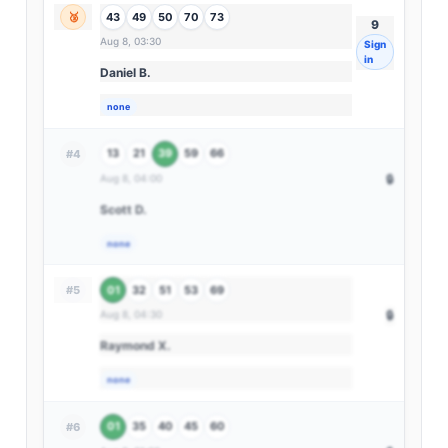
43
49
50
70
73
🥉
9
Aug 8, 03:30
Sign
in
Daniel B.
none
13
21
39
59
66
#4
Aug 8, 04:00
🔒
Scott D.
none
01
32
51
53
69
#5
Aug 8, 04:30
🔒
Raymond X.
none
01
35
40
45
60
#6