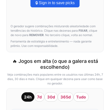
🔒 Sign in to save picks
O gerador sugere combinações misturando aleatoriedade com
tendências do histórico. Clique nas dezenas para
FIXAR
, clique
de novo para
REMOVER
. No terceiro clique, volta ao normal.
Ferramenta de estratégia e entretenimento — nada garante
prêmio. Use com responsabilidade.
🔥 Jogos em alta (o que a galera está
escolhendo)
Veja combinações mais populares entre os usuários nas últimas 24h, 7
dias, 30 dias e mais. Clique em qualquer dezena para usar como base
no gerador.
24h
7d
30d
365d
Tudo