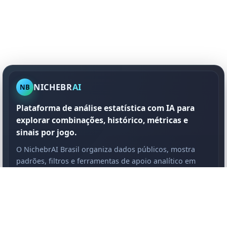
NICHEBR
AI
NB
Plataforma de análise estatística com IA para
explorar combinações, histórico, métricas e
sinais por jogo.
O NichebrAI Brasil organiza dados públicos, mostra
padrões, filtros e ferramentas de apoio analítico em
uma experiência mais clara e premium.
Você pode começar com recursos gratuitos e avançar
para planos com camadas mais profundas de IA, filtros
e leitura estatística.