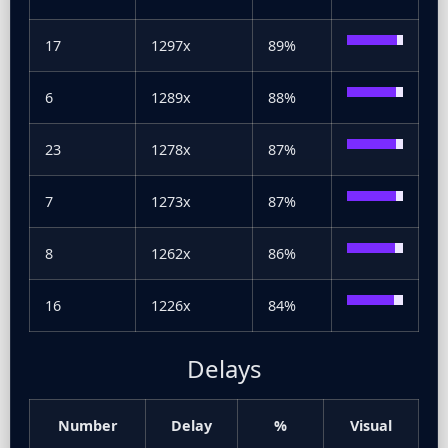
17
1297x
89%
6
1289x
88%
23
1278x
87%
7
1273x
87%
8
1262x
86%
16
1226x
84%
Delays
Number
Delay
%
Visual